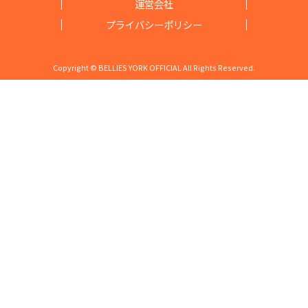
￥9,800（税込￥10,780）
￥5,800（税込￥6,380）
BYHL10316
BYHL9823
￥16,000（税込￥17,600）
￥5,200（税込￥5,720）
お問い合わせ
運営会社
プライバシーポリシー